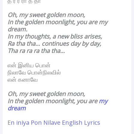
த ர ர ரா த தா
Oh, my sweet golden moon,
In the golden moonlight, you are my
dream.
In my thoughts, a new bliss arises,
Ra tha tha… continues day by day,
Tha ra ra ra tha tha…
என் இனிய பொன்
நிலாவே பொன்நிலவில்
என் கனாவே
Oh, my sweet golden moon,
In the golden moonlight, you are
my
dream
E
n iniya Pon Nilave English Lyrics