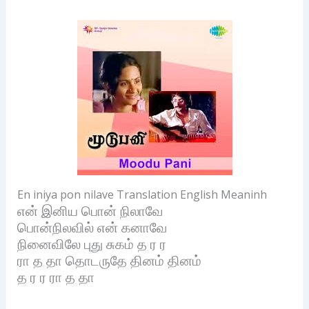
En iniya pon nilave Translation English Meaninh
என் இனிய பொன் நிலாவே
பொன்நிலவில் என் கனாவே
நினைவிலே புது சுகம் த ர ர
ரா த தா தொடருதே தினம் தினம்
த ர ர ரா த தா