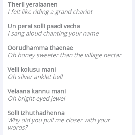
Theril yeralaanen
I felt like riding a grand chariot
Un perai solli paadi vecha
I sang aloud chanting your name
Oorudhamma thaenae
Oh honey sweeter than the village nectar
Velli kolusu mani
Oh silver anklet bell
Velaana kannu mani
Oh bright-eyed jewel
Solli izhuthadhenna
Why did you pull me closer with your
words?