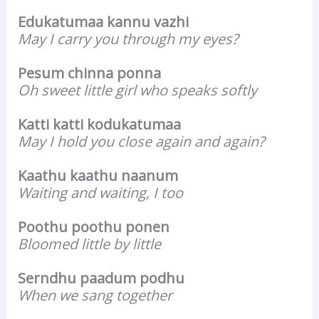
Edukatumaa kannu vazhi
May I carry you through my eyes?
Pesum chinna ponna
Oh sweet little girl who speaks softly
Katti katti kodukatumaa
May I hold you close again and again?
Kaathu kaathu naanum
Waiting and waiting, I too
Poothu poothu ponen
Bloomed little by little
Serndhu paadum podhu
When we sang together