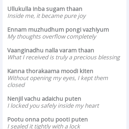
Ullukulla inba sugam thaan
Inside me, it became pure joy
Ennam muzhudhum pongi vazhiyum
My thoughts overflow completely
Vaanginadhu nalla varam thaan
What I received is truly a precious blessing
Kanna thorakaama moodi kiten
Without opening my eyes, I kept them
closed
Nenjil vachu adaichu puten
I locked you safely inside my heart
Pootu onna potu pooti puten
I sealed it tightly with a lock