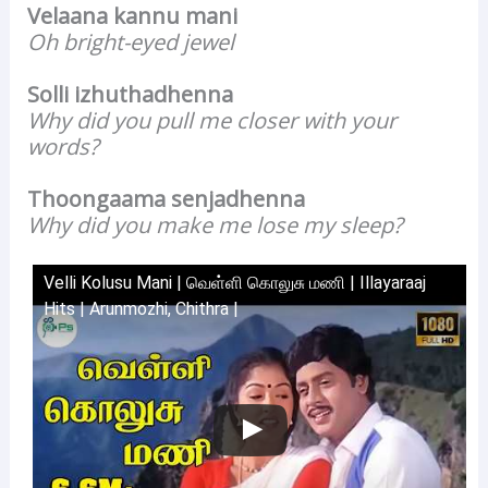
Velaana kannu mani
Oh bright-eyed jewel
Solli izhuthadhenna
Why did you pull me closer with your
words?
Thoongaama senjadhenna
Why did you make me lose my sleep?
Velli Kolusu Mani | வெள்ளி கொலுசு மணி | Illayaraaj
Hits | Arunmozhi, Chithra |