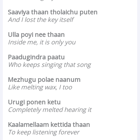
Saaviya thaan tholaichu puten
And I lost the key itself
Ulla poyi nee thaan
Inside me, it is only you
Paadugindra paatu
Who keeps singing that song
Mezhugu polae naanum
Like melting wax, I too
Urugi ponen ketu
Completely melted hearing it
Kaalamellaam kettida thaan
To keep listening forever