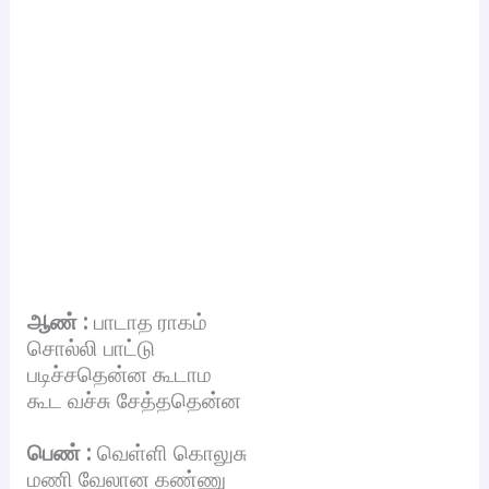
ஆண் :
பாடாத ராகம்
சொல்லி பாட்டு
படிச்சதென்ன கூடாம
கூட வச்சு சேத்ததென்ன
பெண் :
வெள்ளி கொலுசு
மணி வேலான கண்ணு