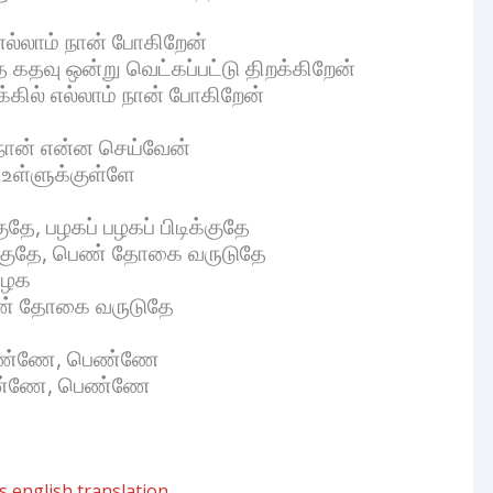
ல்லாம் நான் போகிறேன்
த கதவு ஒன்று வெட்கப்பட்டு திறக்கிறேன்
்கில் எல்லாம் நான் போகிறேன்
ான் என்ன செய்வேன்
உள்ளுக்குள்ளே
குதே, பழகப் பழகப் பிடிக்குதே
குதே, பெண் தோகை வருடுதே
 பழக
ண் தோகை வருடுதே
பெண்ணே, பெண்ணே
ெண்ணே, பெண்ணே
 english translation