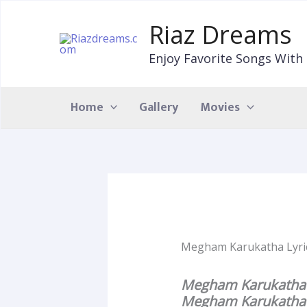
Skip
to
Riaz Dreams
content
Enjoy Favorite Songs With 
Home
Gallery
Movies
Megham Karukatha Lyric
Megham Karukatha L
Megham Karukatha L