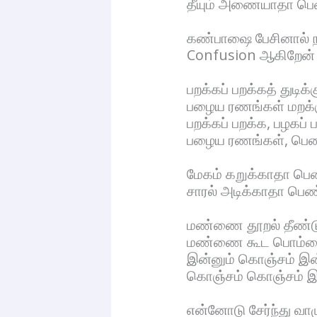
தீயும் அணையாதா ப
கண்பாஷை பேசினால் ந
Confusion ஆகிறேன் 
பறக்கப் பறக்கத் துடிக்
பழைய ரணங்கள் மறக்
பறக்கப் பறக்க, பழகப்
பழைய ரணங்கள், பெ
மேகம் கறுக்காதா 
சாரல் அடிக்காதா ப
மண்ணை தூறல் தீண்டும
மண்ணை கூட பொம்மை ஆ
இன்னும் கொஞ்சம் இன்
கொஞ்சம் கொஞ்சம் இன்
என்னோடு சேர்ந்து வாழ