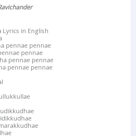
Ravichander
yrics in English
a
a pennae pennae
 pennae pennae
ha pennae pennae
ha pennae pennae
l
ullukkullae
hudikkudhae
idikkudhae
 marakkudhae
dhae