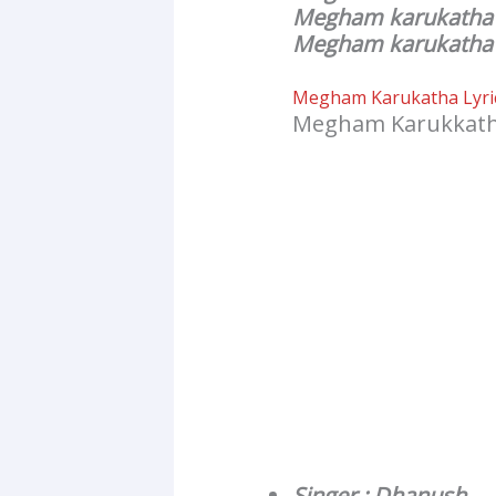
Megham karukatha 
Megham karukatha l
Megham Karukatha Lyric
Megham Karukkatha
Singer : Dhanush