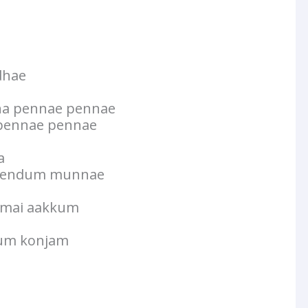
dhae
a pennae pennae
 pennae pennae
a
heendum munnae
mai aakkum
um konjam