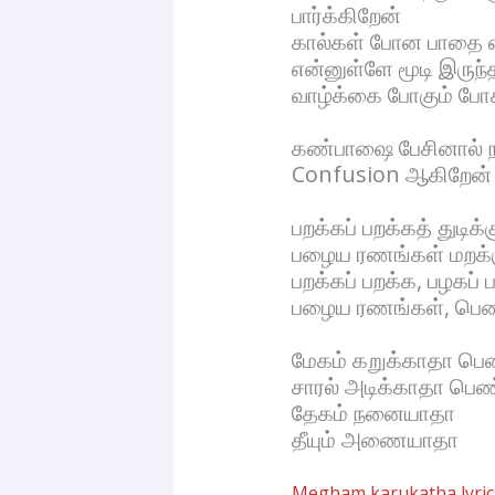
பார்க்கிறேன்
கால்கள் போன பாதை எ
என்னுள்ளே மூடி இருந்
வாழ்க்கை போகும் போக
கண்பாஷை பேசினால் ந
Confusion ஆகிறேன் 
பறக்கப் பறக்கத் துடிக்
பழைய ரணங்கள் மறக்
பறக்கப் பறக்க, பழகப்
பழைய ரணங்கள், பெ
மேகம் கறுக்காதா 
சாரல் அடிக்காதா ப
தேகம் நனையாதா
தீயும் அணையாதா
Megham karukatha lyrics