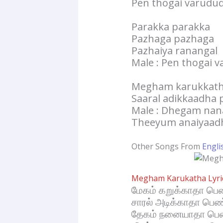
Pen thogai varudu
Parakka parakka
Pazhaga pazhaga
Pazhaiya ranangal
Male : Pen thogai 
Megham karukkath
Saaral adikkaadha
Male : Dhegam nan
Theeyum anaiyaad
Other Songs From
Engli
Megham Karukatha Lyri
மேகம் கறுக்காதா 
சாரல் அடிக்காதா ப
தேகம் நனையாதா ப