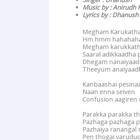
Music by : Anirudh 
Lyrics by : Dhanush
Megham Karukatha L
Hm hmm hahahah
Megham karukkath
Saaral adikkaadha
Dhegam nanaiyaad
Theeyum anaiyaad
Kanbaashai pesinaa
Naan enna seiven
Confusion aagiren 
Parakka parakka t
Pazhaga pazhaga p
Pazhaiya ranangal
Pen thogai varudu