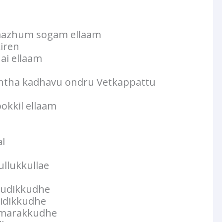
aazhum sogam ellaam
iren
ai ellaam
untha kadhavu ondru Vetkappattu
okkil ellaam
l
ullukkullae
hudikkudhe
idikkudhe
 marakkudhe