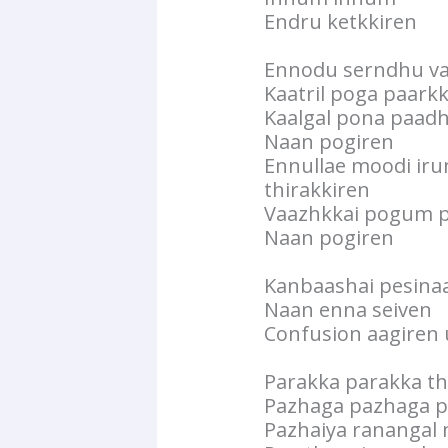
Endru ketkkiren
Ennodu serndhu v
Kaatril poga paarkk
Kaalgal pona paadh
Naan pogiren
Ennullae moodi ir
thirakkiren
Vaazhkkai pogum p
Naan pogiren
Kanbaashai pesinaa
Naan enna seiven
Confusion aagiren 
Parakka parakka t
Pazhaga pazhaga p
Pazhaiya ranangal