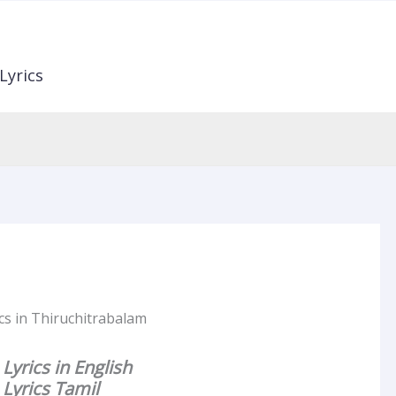
Lyrics
s in Thiruchitrabalam
yrics in English
yrics Tamil