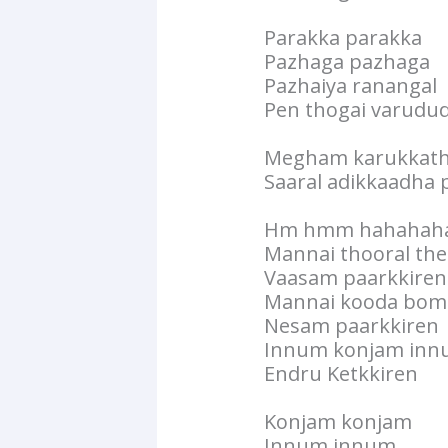
Parakka parakka
Pazhaga pazhaga
Pazhaiya ranangal
Pen thogai varudu
Megham karukkath
Saaral adikkaadha
Hm hmm hahahah
Mannai thooral t
Vaasam paarkkiren
Mannai kooda bom
Nesam paarkkiren
Innum konjam inn
Endru Ketkkiren
Konjam konjam
Innum innum