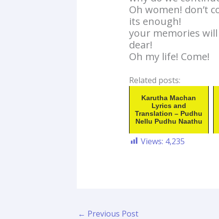
Oh women! don’t co
its enough!
your memories will 
dear!
Oh my life! Come!
Related posts:
Karutha Machan
Lyrics and
Translation – Pudhu
Nellu Pudhu Naathu
Views:
4,235
←
Previous Post