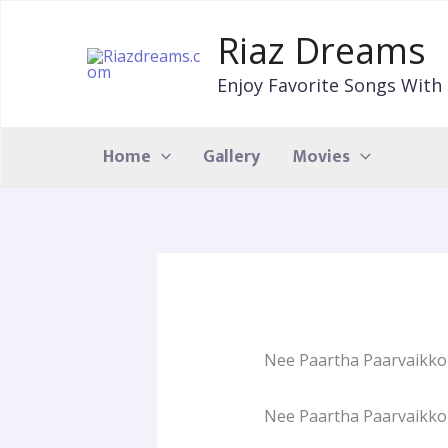
Skip
to
Riaz Dreams
content
Enjoy Favorite Songs With 
Home
Gallery
Movies
Nee Paartha Paarvaikkor
Nee Paartha Paarvaikkor