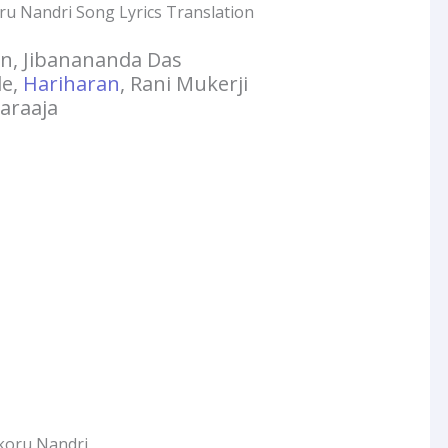
u Nandri Song Lyrics Translation
an, Jibanananda Das
le,
Hariharan
, Rani Mukerji
yaraaja