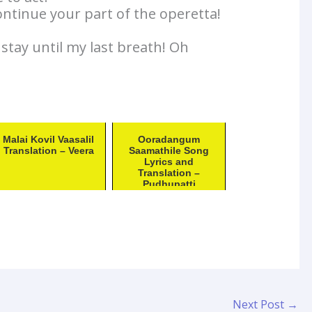
ntinue your part of the operetta!
stay until my last breath! Oh
Malai Kovil Vaasalil
Ooradangum
Translation – Veera
Saamathile Song
Lyrics and
Translation –
Pudhupatti
Ponnuthayi
Next Post
→