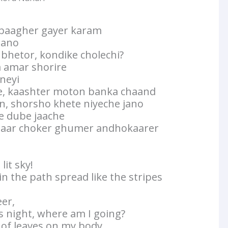
 baagher gayer karam
jano
 bhetor, kondike cholechi?
a amar shorire
neyi
ee, kaashter moton banka chaand
n, shorsho khete niyeche jano
re dube jaache
daar choker ghumer andhokaarer
lit sky!
in the path spread like the stripes
eer,
is night, where am I going?
 of leaves on my body,