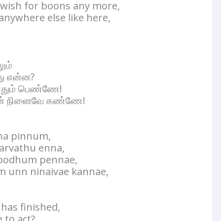
o wish for boons any more,
anywhere else like here,
ும்
து என்ன?
ோதும் பெண்ணே!
் உன் நினைவே கண்ணே!
a pinnum,
arvathu enna,
 podhum pennae,
 unn ninaivae kannae,
 has finished,
 to act?