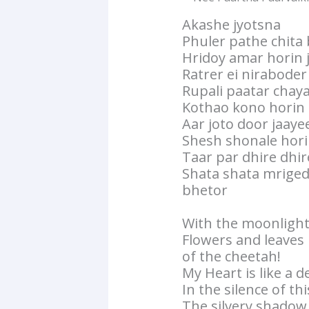
Akashe jyotsna
Phuler pathe chita
Hridoy amar horin 
Ratrer ei niraboder
Rupali paatar chay
Kothao kono horin 
Aar joto door jaay
Shesh shonale hori
Taar par dhire dhi
Shata shata mrige
bhetor
With the moonlight 
Flowers and leaves 
of the cheetah!
My Heart is like a d
In the silence of th
The silvery shadow