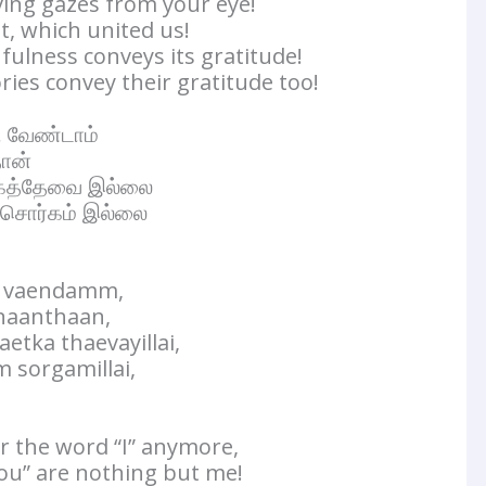
ving gazes from your eye!
t, which united us!
ulness conveys its gratitude!
es convey their gratitude too!
 வேண்டாம்
தான்
்கத்தேவை இல்லை
 சொர்கம் இல்லை
ni vaendamm,
naanthaan,
etka thaevayillai,
 sorgamillai,
r the word “I” anymore,
you” are nothing but me!