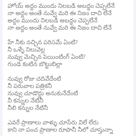
హోయ్ అద్దం ముందు నిలబడి అబద్ధం చెప్పలేనే
నా అద్దం అంతే నువ్వే మరి ఈ నిజం దాచి లేనే
అద్దం ముందు నిలబడి అబద్ధం చెప్పలేనే
నా అద్దం అంతే నువ్వే మరి ఈ నిజం దాచి లేనే
హే నీకు నచ్చిన పరిసమే ఏంటి?
నీ ఒళ్ళే నిలువెల్ల
నువ్వు మెచ్చిన పెయింటింగ్ ఏంటి?
గుండె కంటిన బొట్టుబిల్లా
నువ్వు రోజు చదివేదేంటి
నీ పరువాల పత్రికనీ
నువ్వు చూడొద్దు అనుకునేదేంటి
నీ కన్నుల నేటినీ
నీలి కన్నుల నేటినీ
ఎవరే ప్రాణాలు వాళ్ళు చూసేరు విలే లేరు
కాని నా పంచ ప్రాణాల రూపానీ నీలో చూస్తున్నా