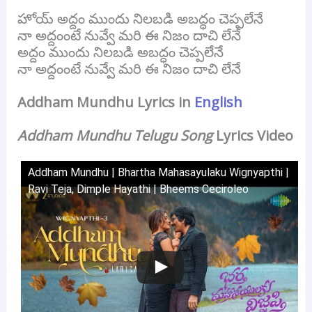
హోయ్ అద్దం ముందు నిలబడి అబద్ధం చెప్పలేనే
నా అద్దంంటే నువ్వే మరి ఈ నిజం దాచి లేనే
అద్దం ముందు నిలబడి అబద్ధం చెప్పలేనే
నా అద్దంంటే నువ్వే మరి ఈ నిజం దాచి లేనే
Addham Mundhu Lyrics in
English
Addham Mundhu Telugu Song
Lyrics Video
Addham Mundhu | Bhartha Mahasayulaku Wignyapthi |
Ravi Teja, Dimple Hayathi | Bheems Ceciroleo