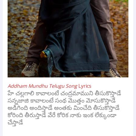
Addham Mundhu Telugu Song
Lyrics
హే చల్లగాలి కావాలంటే చంద్రమాముని తీసుకొస్తాడే
సన్నజాజి కావాలంటే సంథ మొత్తం మోసుకొస్తాడే
అడిగింది అందిస్తాడే అంతకు మించేది తీసుకొస్తాడే
కోరింది తీరుస్తాడే వేరే కోరిక నాకు ఇంక లేక్కుండా
చేస్తాడే