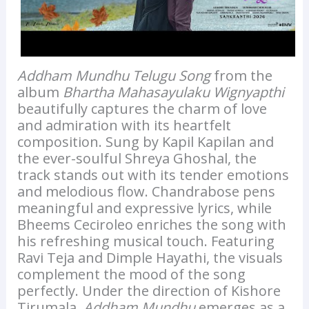
Addham Mundhu Telugu Song
from the
album
Bhartha Mahasayulaku Wignyapthi
beautifully captures the charm of love
and admiration with its heartfelt
composition. Sung by Kapil Kapilan and
the ever-soulful Shreya Ghoshal, the
track stands out with its tender emotions
and melodious flow. Chandrabose pens
meaningful and expressive lyrics, while
Bheems Ceciroleo enriches the song with
his refreshing musical touch. Featuring
Ravi Teja and Dimple Hayathi, the visuals
complement the mood of the song
perfectly. Under the direction of Kishore
Tirumala,
Addham Mundhu
emerges as a