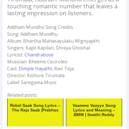
touching romantic number that leaves a
lasting impression on listeners.
Addham Mundhu Song Credits
Song: Addham Mundhu
Album: Bhartha Mahasayulaku Wignyapthi
Singers: Kapil Kapilan, Shreya Ghoshal
Lyricist:
Chandrabose
Musician: Bheems Ceciroleo
Cast:
Dimple Hayathi
, Ravi Teja
Director: Kishore Tirumala
Label: Saregama Music
Related posts:
Rebel Saab Song Lyrics –
Vaammo Vaayyo Song
The Raja Saab |Prabhas
Lyrics and Meaning –
BMW | Swathi Reddy