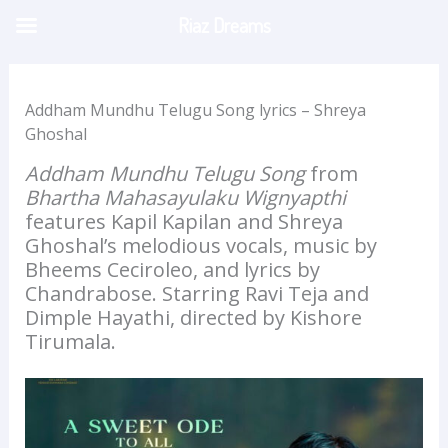
Skip
Riaz Dreams
to
content
Addham Mundhu Telugu Song lyrics – Shreya
Ghoshal
Addham Mundhu Telugu Song
from
Bhartha Mahasayulaku Wignyapthi
features Kapil Kapilan and Shreya
Ghoshal’s melodious vocals, music by
Bheems Ceciroleo, and lyrics by
Chandrabose. Starring Ravi Teja and
Dimple Hayathi, directed by Kishore
Tirumala.