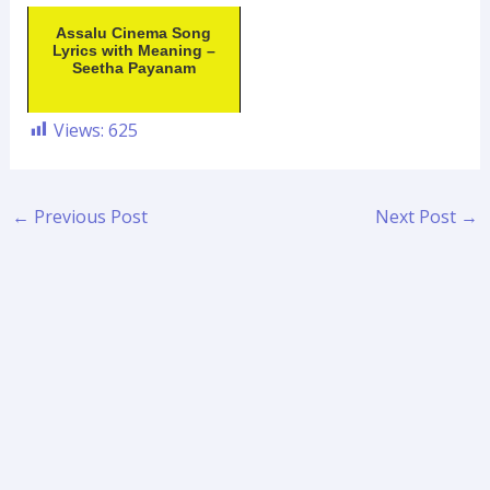
Assalu Cinema Song
Lyrics with Meaning –
Seetha Payanam
Views:
625
←
Previous Post
Next Post
→