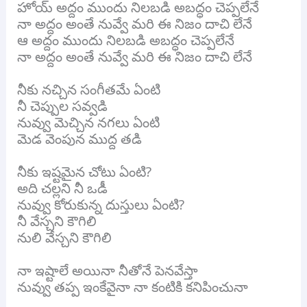
హోయ్ అద్దం ముందు నిలబడి అబద్ధం చెప్పలేనే
నా అద్దం అంతే నువ్వే మరి ఈ నిజం దాచి లేనే
ఆ అద్దం ముందు నిలబడి అబద్ధం చెప్పలేనే
నా అద్దం అంతే నువ్వే మరి ఈ నిజం దాచి లేనే
నీకు నచ్చిన సంగీతమే ఏంటి
నీ చెప్పుల సవ్వడి
నువ్వు మెచ్చిన నగలు ఏంటి
మెడ వెంపున ముద్ద తడి
నీకు ఇష్టమైన చోటు ఏంటి?
అది చల్లని నీ ఒడీ
నువ్వు కోరుకున్న దుస్తులు ఏంటి?
నీ వేస్చని కౌగిలి
నులి వేస్చని కౌగిలి
నా ఇష్టాలే అయినా నీతోనే పెనవేస్తా
నువ్వు తప్ప ఇంకేవైనా నా కంటికి కనిపించునా