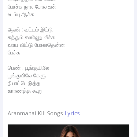
போச்சு நூல போல உன்
உடம்பு ஆச்சு
ஆண் : வட்டம் இட்டு
சுத்தும் கண்ணு வீச்சு
வாய விட்டு போனதென்ன
பேச்சு
பெண் : பூங்குயிலே
பூங்குயிலே கேளு
நீ பாட்டெடுத்த
காரணத்த கூறு
Aranmanai Kili Songs
Lyrics