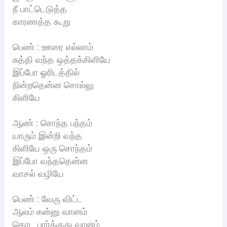
நீ பாட்டெடுத்த
காரணத்த கூறு
பெண் : ஊரை எல்லாம்
சுத்தி வந்த ஒத்தக்கிளியே
இப்போ ஓரிடத்தில்
நின்றதென்ன சொல்லு
கிளியே
ஆண் : சொந்த பந்தம்
யாரும் இன்றி வந்த
கிளியே ஒரு சொந்தம்
இப்போ வந்ததென்ன
வாசல் வழியே
பெண் : வேரு விட்ட
ஆலம் கன்னு வானம்
தொட பாா்க்குது வானம்