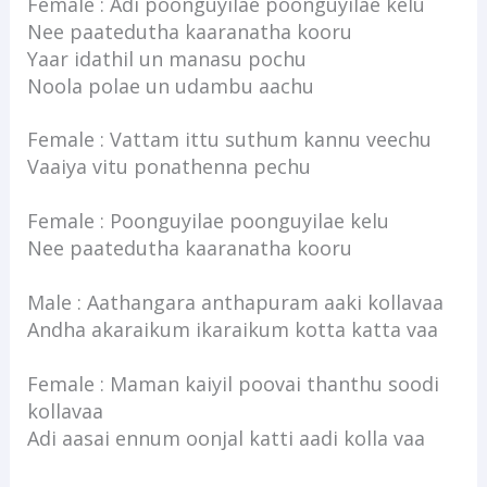
Female : Adi poonguyilae poonguyilae kelu
Nee paatedutha kaaranatha kooru
Yaar idathil un manasu pochu
Noola polae un udambu aachu
Female : Vattam ittu suthum kannu veechu
Vaaiya vitu ponathenna pechu
Female : Poonguyilae poonguyilae kelu
Nee paatedutha kaaranatha kooru
Male : Aathangara anthapuram aaki kollavaa
Andha akaraikum ikaraikum kotta katta vaa
Female : Maman kaiyil poovai thanthu soodi
kollavaa
Adi aasai ennum oonjal katti aadi kolla vaa