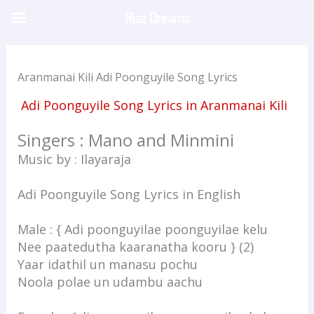
Skip
Riaz Dreams
to
content
Aranmanai Kili Adi Poonguyile Song Lyrics
Adi Poonguyile Song Lyrics in Aranmanai Kili
Singers : Mano and Minmini
Music by : Ilayaraja
Adi Poonguyile Song Lyrics in English
Male : { Adi poonguyilae poonguyilae kelu
Nee paatedutha kaaranatha kooru } (2)
Yaar idathil un manasu pochu
Noola polae un udambu aachu