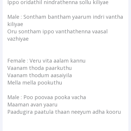
Ippo oridathil nindrathenna sollu kiliyae
Male : Sontham bantham yaarum indri vantha
kiliyae
Oru sontham ippo vanthathenna vaasal
vazhiyae
Female : Veru vita aalam kannu
Vaanam thoda paarkuthu
Vaanam thodum aasaiyila
Mella mella pookuthu
Male : Poo poovaa pooka vacha
Maaman avan yaaru
Paadugira paatula thaan neeyum adha kooru