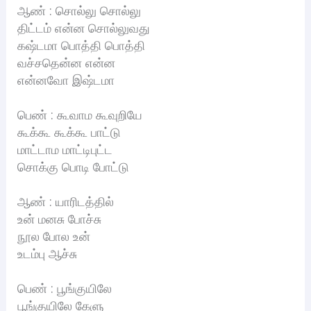
ஆண் : சொல்லு சொல்லு
திட்டம் என்ன சொல்லுவது
கஷ்டமா பொத்தி பொத்தி
வச்சதென்ன என்ன
என்னவோ இஷ்டமா
பெண் : கூவாம கூவுறியே
கூக்கூ கூக்கூ பாட்டு
மாட்டாம மாட்டிபுட்ட
சொக்கு பொடி போட்டு
ஆண் : யாரிடத்தில்
உன் மனசு போச்சு
நூல போல உன்
உடம்பு ஆச்சு
பெண் : பூங்குயிலே
பூங்குயிலே கேளு