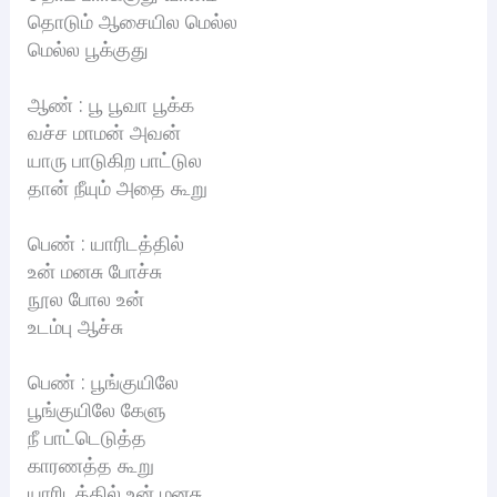
தொடும் ஆசையில மெல்ல
மெல்ல பூக்குது
ஆண் : பூ பூவா பூக்க
வச்ச மாமன் அவன்
யாரு பாடுகிற பாட்டுல
தான் நீயும் அதை கூறு
பெண் : யாரிடத்தில்
உன் மனசு போச்சு
நூல போல உன்
உடம்பு ஆச்சு
பெண் : பூங்குயிலே
பூங்குயிலே கேளு
நீ பாட்டெடுத்த
காரணத்த கூறு
யாரிடத்தில் உன் மனசு