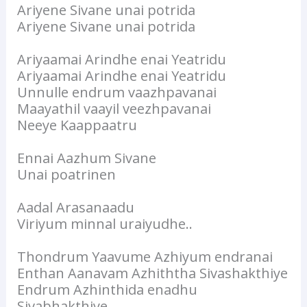
Ariyene Sivane unai potrida
Ariyene Sivane unai potrida
Ariyaamai Arindhe enai Yeatridu
Ariyaamai Arindhe enai Yeatridu
Unnulle endrum vaazhpavanai
Maayathil vaayil veezhpavanai
Neeye Kaappaatru
Ennai Aazhum Sivane
Unai poatrinen
Aadal Arasanaadu
Viriyum minnal uraiyudhe..
Thondrum Yaavume Azhiyum endranai
Enthan Aanavam Azhiththa Sivashakthiye
Endrum Azhinthida enadhu
Sivabhakthiye