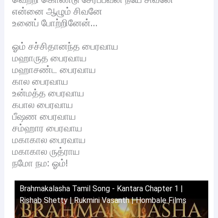
என்னை ஆழும் சிவனே
உனைப் போற்றினேன்…
ஓம் சச்சிதானந்த பைரவாய
மஹாருத பைரவாய
மஹாசண்ட பைரவாய
கால பைரவாய
உன்மத்த பைரவாய
கபால பைரவாய
பீஷண பைரவாய
சம்ஹார பைரவாய
மகாகால பைரவாய
மகாகால ருத்ராய
நமோ நம: ஓம்!
Brahmakalasha Tamil Song - Kantara Chapter 1 |
Rishab Shetty | Rukmini Vasanth | Hombale Films