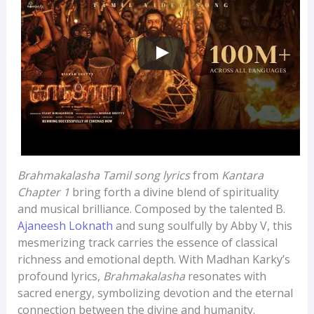
Brahmakalasha Tamil song lyrics
from
Kantara
Chapter 1
bring forth a divine blend of spirituality
and musical brilliance. Composed by the talented B.
Ajaneesh Loknath
and sung soulfully by Abby V, this
mesmerizing track carries the essence of classical
richness and emotional depth. With Madhan Karky’s
profound lyrics,
Brahmakalasha
resonates with
sacred energy, symbolizing devotion and the eternal
connection between the divine and humanity.