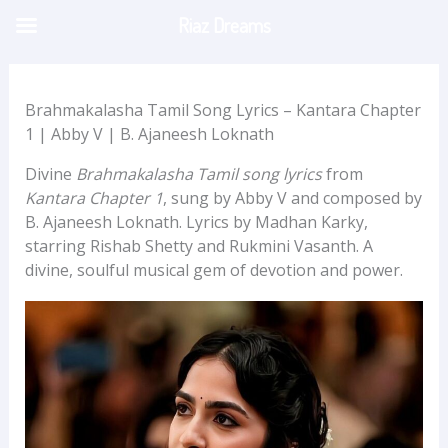
Skip
Riaz Dreams
to
content
Brahmakalasha Tamil Song Lyrics – Kantara Chapter
1 | Abby V | B. Ajaneesh Loknath
Divine
Brahmakalasha Tamil song lyrics
from
Kantara Chapter 1
, sung by Abby V and composed by
B. Ajaneesh Loknath. Lyrics by Madhan Karky,
starring Rishab Shetty and Rukmini Vasanth. A
divine, soulful musical gem of devotion and power.