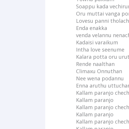
Soappu kada vechirun
Oru muttai vanga po
Lovesu panni tholach
Enda enakka
venda velannu nenac
Kadaisi varaikum
Intha love seenume
Kalara potta oru uru
Rende naalthan
Climaxu Onnuthan
Nee wena podannu
Enna aruthu uttucha
Kallam paranjo chech
Kallam paranjo
Kallam paranjo chech
Kallam paranjo
Kallam paranjo chech
Kallam paranjo