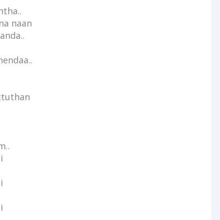
tha..
na naan
anda..
hendaa..
ttuthan
m..
i
i
i