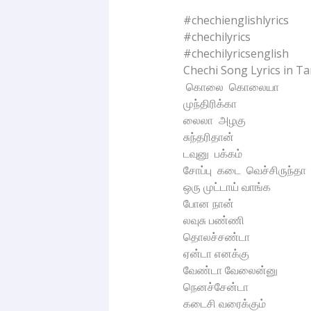
#chechienglishlyrics
#chechilyrics
#chechilyricsenglish
Chechi Song Lyrics in Ta
கொலை கொலையா
முந்திரிக்கா
லைலா அழகு
சுந்தரிதான்
டவுனு பக்கம்
சோப்பு கடை வெச்சிருந்தா
ஒரு முட்டாய் வாங்க
போன நான்
லவுசு பண்ணி
தொலச்சண்டா
ஏன்டா எனக்கு
வேண்டா வேலைன்னு
நெனச்சேன்டா
கடைசி வரைக்கும்