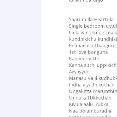
Yaarumilla Heartula
Single bedroom uttu
Laila vandhu perma
kundhikichu kundhik
En manasu thangum
1st love bonguna
Kanneer vitte
Kanna suthi uppikich
Ayyayyoo
Manasu Valikkudhuk
Indha viyadhikuthan
Ungakitta marunthir
Unna kattikkathan
Kiyula aalu irukka
Naa polamburadha