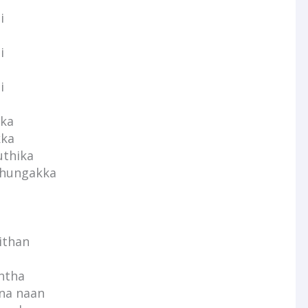
i
i
i
kka
kka
uthika
thungakka
ithan
ntha
na naan