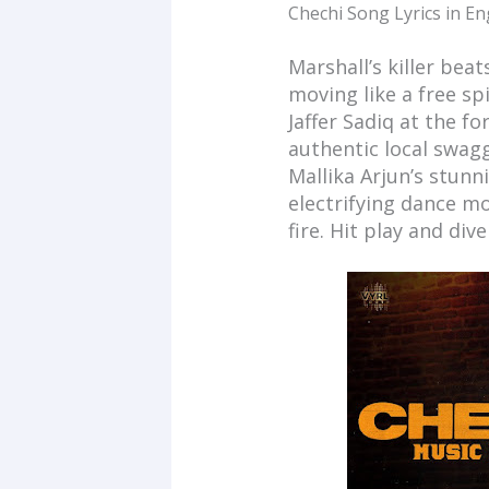
Chechi Song Lyrics in En
Marshall’s killer bea
moving like a free s
Jaffer Sadiq at the f
authentic local swagg
Mallika Arjun’s stun
electrifying dance m
fire. Hit play and div