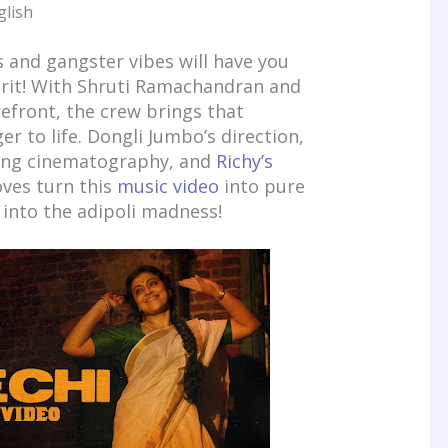
glish
ts and gangster vibes will have you
pirit! With Shruti Ramachandran and
orefront, the crew brings that
er to life. Dongli Jumbo’s direction,
ning cinematography, and
Richy’s
oves turn this
music video
into pure
e into the adipoli madness!