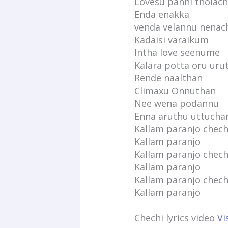
Lovesu panni tholac
Enda enakka
venda velannu nenac
Kadaisi varaikum
Intha love seenume
Kalara potta oru uru
Rende naalthan
Climaxu Onnuthan
Nee wena podannu
Enna aruthu uttucha
Kallam paranjo chech
Kallam paranjo
Kallam paranjo chech
Kallam paranjo
Kallam paranjo chech
Kallam paranjo
Chechi lyrics video
Vi