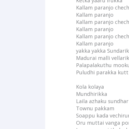
Ketka yaaru irukka
Kallam paranjo chech
Kallam paranjo
Kallam paranjo chech
Kallam paranjo
Kallam paranjo chech
Kallam paranjo
yakka yakka Sundari
Madurai malli vellari
Palapalakuthu mook
Puludhi parakka kut
Kola kolaya
Mundhirikka
Laila azhaku sundhar
Townu pakkam
Soappu kada vechiru
Oru muttai vanga po