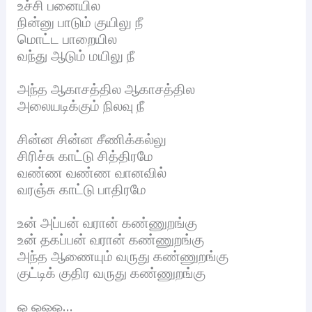
உச்சி பனையில
நின்னு பாடும் குயிலு நீ
மொட்ட பாறையில
வந்து ஆடும் மயிலு நீ
அந்த ஆகாசத்தில ஆகாசத்தில
அலையடிக்கும் நிலவு நீ
சின்ன சின்ன சீணிக்கல்லு
சிரிச்சு காட்டு சித்திரமே
வண்ண வண்ண வானவில்
வரஞ்சு காட்டு பாதிரமே
உன் அப்பன் வரான் கண்ணுறங்கு
உன் தகப்பன் வரான் கண்ணுறங்கு
அந்த ஆணையும் வருது கண்ணுறங்கு
குட்டிக் குதிர வருது கண்ணுறங்கு
ஓ ஓஓஓ…