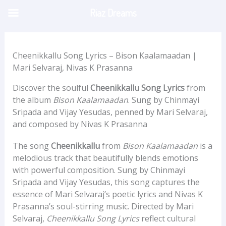
Skip
Riaz Dreams
to
content
Cheenikkallu Song Lyrics – Bison Kaalamaadan |
Mari Selvaraj, Nivas K Prasanna
Discover the soulful
Cheenikkallu Song Lyrics
from
the album
Bison Kaalamaadan
. Sung by Chinmayi
Sripada and Vijay Yesudas, penned by Mari Selvaraj,
and composed by Nivas K Prasanna
The song
Cheenikkallu
from
Bison Kaalamaadan
is a
melodious track that beautifully blends emotions
with powerful composition. Sung by Chinmayi
Sripada and Vijay Yesudas, this song captures the
essence of Mari Selvaraj’s poetic lyrics and Nivas K
Prasanna’s soul-stirring music. Directed by Mari
Selvaraj,
Cheenikkallu Song Lyrics
reflect cultural