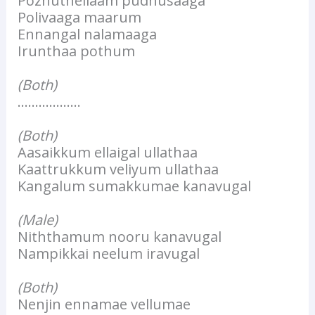
Pozhuthellaam pudhusaaga
Polivaaga maarum
Ennangal nalamaaga
Irunthaa pothum
(Both)
………………
(Both)
Aasaikkum ellaigal ullathaa
Kaattrukkum veliyum ullathaa
Kangalum sumakkumae kanavugal
(Male)
Niththamum nooru kanavugal
Nampikkai neelum iravugal
(Both)
Nenjin ennamae vellumae