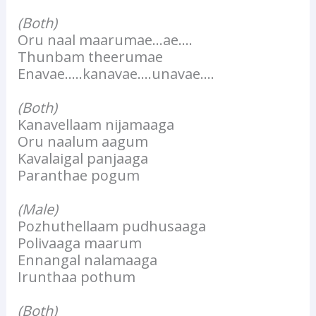
(Both)
Oru naal maarumae…ae….
Thunbam theerumae
Enavae…..kanavae….unavae….
(Both)
Kanavellaam nijamaaga
Oru naalum aagum
Kavalaigal panjaaga
Paranthae pogum
(Male)
Pozhuthellaam pudhusaaga
Polivaaga maarum
Ennangal nalamaaga
Irunthaa pothum
(Both)