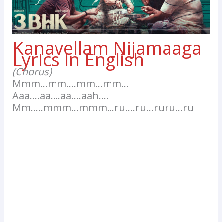
Kanavellam Nijamaaga
Lyrics in English
(Chorus)
Mmm…mm….mm…mm…
Aaa….aa….aa….aah….
Mm…..mmm…mmm…ru….ru…ruru…ru