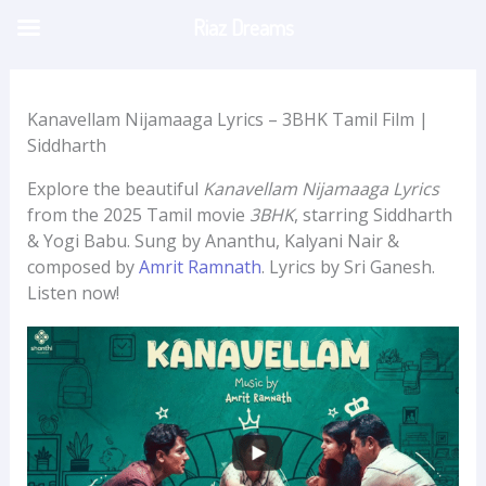
Skip
Riaz Dreams
to
content
Kanavellam Nijamaaga Lyrics – 3BHK Tamil Film |
Siddharth
Explore the beautiful
Kanavellam Nijamaaga Lyrics
from the 2025 Tamil movie
3BHK
, starring Siddharth
& Yogi Babu. Sung by Ananthu, Kalyani Nair &
composed by
Amrit Ramnath
. Lyrics by Sri Ganesh.
Listen now!