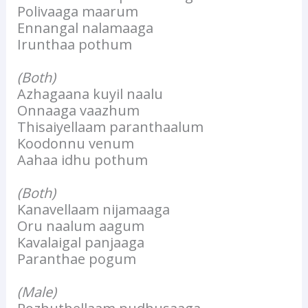
Polivaaga maarum
Ennangal nalamaaga
Irunthaa pothum
(Both)
Azhagaana kuyil naalu
Onnaaga vaazhum
Thisaiyellaam paranthaalum
Koodonnu venum
Aahaa idhu pothum
(Both)
Kanavellaam nijamaaga
Oru naalum aagum
Kavalaigal panjaaga
Paranthae pogum
(Male)