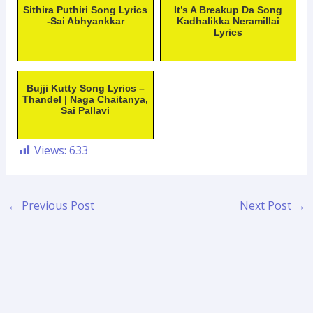
Sithira Puthiri Song Lyrics
It’s A Breakup Da Song
-Sai Abhyankkar
Kadhalikka Neramillai
Lyrics
Bujji Kutty Song Lyrics –
Thandel | Naga Chaitanya,
Sai Pallavi
Views:
633
←
Previous Post
Next Post
→