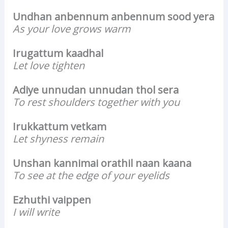
Undhan anbennum anbennum sood yera
As your love grows warm
Irugattum kaadhal
Let love tighten
Adiye unnudan unnudan thol sera
To rest shoulders together with you
Irukkattum vetkam
Let shyness remain
Unshan kannimai orathil naan kaana
To see at the edge of your eyelids
Ezhuthi vaippen
I will write