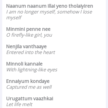
Naanum naanum illai yeno tholaiyiren
I am no longer myself, somehow I lose
myself
Minmini penne nee
O firefly-like girl, you
Nenjila vanthaaye
Entered into the heart
Minnoli kannale
With lightning-like eyes
Ennaiyum kondaye
Captured me as well
Urugattum vaazhkai
Let life melt