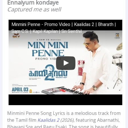
Ennaiyum kondaye
Captured me as well
Minmini Penne - Promo Video | Kaalidas 2 | Bharath |
Sam C.S. | Kapil Kapilan | Sri Senthil
Minmini Penne Song Lyrics is a melodious track from
the Tamil film
Kaalidas 2
(2026)
, featuring Abarnathi,
Bhavani Sre and Ragu Esaki. The song is beautifully