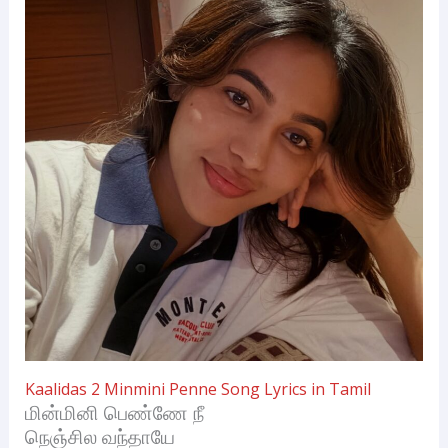
Kaalidas 2 Minmini Penne Song Lyrics in Tamil
மின்மினி பெண்ணே நீ
நெஞ்சில வந்தாயே