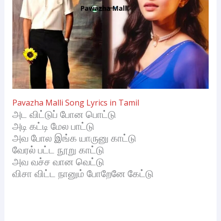
Pavazha Malli Song Lyrics in Tamil
அட விட்டுப் போன பொட்டு
அடி கட்டி மேல பாட்டு
அவ போல இங்க யாருனு காட்டு
வேரல் பட்ட நூறு காட்டு
அவ வச்ச வான வெட்டு
விசா விட்ட நானும் போறேனே கேட்டு