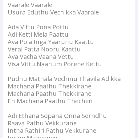
Vaarale Vaarale
Usura Eduthu Vechikka Vaarale
Ada Vittu Pona Pottu
Adi Ketti Mela Paattu
Ava Pola Inga Yaarunu Kaattu
Veral Patta Nooru Kaattu
Ava Vacha Vaana Vettu
Visa Vittu Naanum Porene Kettu
Pudhu Mathala Vechinu Thavila Adikka
Machana Paathu Thekkirane
Machana Paathu Thekkirane
En Machana Paathu Thechen
Adi Ethana Sopana Onna Serndhu
Raava Pathu Vekkurane
Intha Rathiri Pathu Vekkurane
Joram Maaneney