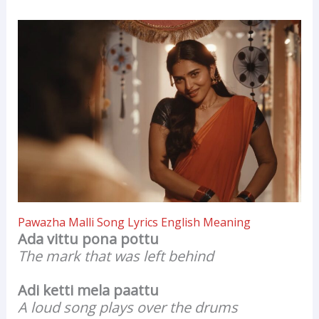
Pawazha Malli Song Lyrics English Meaning
Ada vittu pona pottu
The mark that was left behind
Adi ketti mela paattu
A loud song plays over the drums