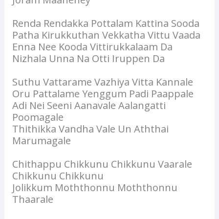
Renda Rendakka Pottalam Kattina Sooda
Patha Kirukkuthan Vekkatha Vittu Vaada
Enna Nee Kooda Vittirukkalaam Da
Nizhala Unna Na Otti Iruppen Da
Suthu Vattarame Vazhiya Vitta Kannale
Oru Pattalame Yenggum Padi Paappale
Adi Nei Seeni Aanavale Aalangatti
Poomagale
Thithikka Vandha Vale Un Aththai
Marumagale
Chithappu Chikkunu Chikkunu Vaarale
Chikkunu Chikkunu
Jolikkum Moththonnu Moththonnu
Thaarale