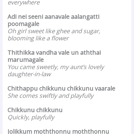
everywhere
Adi nei seeni aanavale aalangatti
poomagale
Oh girl sweet like ghee and sugar,
blooming like a flower
Thithikka vandha vale un aththai
marumagale
You came sweetly, my aunt’s lovely
daughter-in-law
Chithappu chikkunu chikkunu vaarale
She comes swiftly and playfully
Chikkunu chikkunu
Quickly, playfully
Jolikkum moththonnu moththonnu