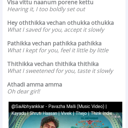
Visa vittu naanum porene kettu
Hearing it, I too boldly set out
Hey oththikka vechan othukka othukka
What I saved for you, accept it slowly
Pathikka vechan pathikka pathikka
What I kept for you, feel it little by little
Thithikka vechan thithika thithika
What I sweetened for you, taste it slowly
Athadi amma amma
Oh dear girl!
@SaiAbhyankkar - Pavazha Malli (Music Video) |
Kayadu | Shruti Haasan | Vivek | Thejo | Think Indie