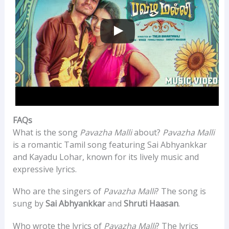
FAQs
What is the song
Pavazha Malli
about?
Pavazha Malli
is a romantic Tamil song featuring Sai Abhyankkar
and Kayadu Lohar, known for its lively music and
expressive lyrics.
Who are the singers of
Pavazha Malli
? The song is
sung by
Sai Abhyankkar
and
Shruti Haasan
.
Who wrote the lyrics of
Pavazha Malli
? The lyrics