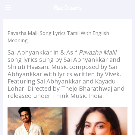
Skip
Riaz Dreams
to
content
Pavazha Malli Song Lyrics Tamil With English
Meaning
Sai Abhyankkar in & As f
Pavazha Malli
song lyrics sung by Sai Abhyankkar and
Shruti Haasan. Music composed by Sai
Abhyankkar with lyrics written by Vivek.
Featuring Sai Abhyankkar and Kayadu
Lohar. Directed by Thejo Bharathwaj and
released under Think Music India.