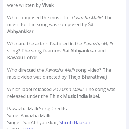
were written by
Vivek
.
Who composed the music for
Pavazha Malli
? The
music for the song was composed by
Sai
Abhyankkar
.
Who are the actors featured in the
Pavazha Malli
song? The song features
Sai Abhyankkar
and
Kayadu Lohar
.
Who directed the
Pavazha Malli
song video? The
music video was directed by
Thejo Bharathwaj
.
Which label released
Pavazha Malli
? The song was
released under the
Think Music India
label.
Pawazha Malli Song Credits
Song: Pavazha Malli
Singer: Sai Abhyankkar,
Shruti Haasan