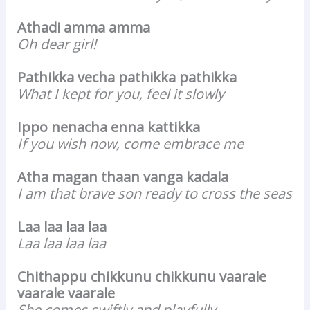
Athadi amma amma
Oh dear girl!
Pathikka vecha pathikka pathikka
What I kept for you, feel it slowly
Ippo nenacha enna kattikka
If you wish now, come embrace me
Atha magan thaan vanga kadala
I am that brave son ready to cross the seas
Laa laa laa laa
Laa laa laa laa
Chithappu chikkunu chikkunu vaarale
vaarale vaarale
She comes swiftly and playfully