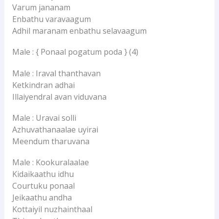
Varum jananam
Enbathu varavaagum
Adhil maranam enbathu selavaagum
Male : { Ponaal pogatum poda } (4)
Male : Iraval thanthavan
Ketkindran adhai
Illaiyendral avan viduvana
Male : Uravai solli
Azhuvathanaalae uyirai
Meendum tharuvana
Male : Kookuralaalae
Kidaikaathu idhu
Courtuku ponaal
Jeikaathu andha
Kottaiyil nuzhainthaal