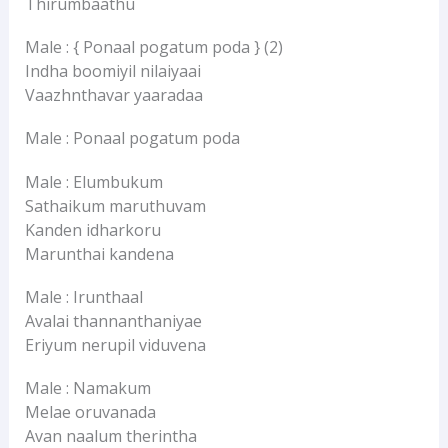
Thirumbaathu
Male : { Ponaal pogatum poda } (2)
Indha boomiyil nilaiyaai
Vaazhnthavar yaaradaa
Male : Ponaal pogatum poda
Male : Elumbukum
Sathaikum maruthuvam
Kanden idharkoru
Marunthai kandena
Male : Irunthaal
Avalai thannanthaniyae
Eriyum nerupil viduvena
Male : Namakum
Melae oruvanada
Avan naalum therintha