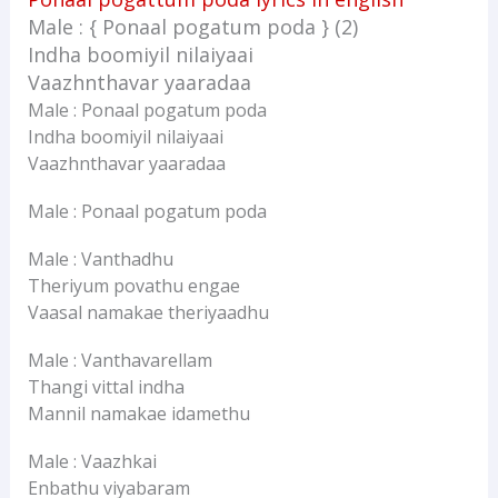
Male : { Ponaal pogatum poda } (2)
Indha boomiyil nilaiyaai
Vaazhnthavar yaaradaa
Male : Ponaal pogatum poda
Indha boomiyil nilaiyaai
Vaazhnthavar yaaradaa
Male : Ponaal pogatum poda
Male : Vanthadhu
Theriyum povathu engae
Vaasal namakae theriyaadhu
Male : Vanthavarellam
Thangi vittal indha
Mannil namakae idamethu
Male : Vaazhkai
Enbathu viyabaram