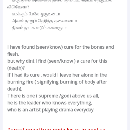
விடுவேனா?
நமக்கும் மேலே ஒருவனடா
அவன் நாலும் தெரிந்த தலைவனடா
தினம் நாடகமாடும் கலைஞடா
I have found (seen/know) cure for the bones and
flesh,
but why dint I find (seen/know ) a cure for this
(death)?
If I had its cure , would I leave her alone in the
burning fire ( signifying burning of body after
death),
There is one ( supreme /god) above us all,
he is the leader who knows everything,
who is an artist playing drama everyday.
Ponaal pogattum poda lyrics in english