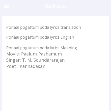
Skip
Riaz Dreams
to
content
Ponaal pogattum poda lyrics translation
Ponaal pogattum poda lyrics English
Ponaal pogattum poda lyrics Meaning
Movie: Paalum Pazhamum
Singer: T. M. Soundararajan
Poet : Kannadasan