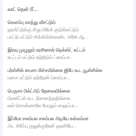
வாட் தென் பீட்…
கெளம்பு காத்து வீசட்டும்
ஹார்ட்டுக்கு சிறு பிரேக் குடுக்கட்டும்
பாட்டு மட்டும் சிக்கிக்கொண்ட vibe-ஆ…
இரவு முழுதும் உரசினால் நெக்ஸ்ட் கட்டம்
கூட்டம் மட்டும் சுற்றிடும் ட்ரைப்பா…
பர்ஸ்சில் பைசா மிச்சமில்லை ஜிபே கூட யூஸ்சில்ல
மனச மட்டும் தந்தேன் ப்ரைப்பா…
பெருசா பில்ட்அப் தேவையில்லை
பிரண்ட்ஸ் கூட நினைத்ததில்லை
லவ் சொன்னாலே போதும் ஹைப்பா…
இப்போ சலம்பல சலம்பல அடியே கங்கம்மா
அட சிரிப்பு குலுக்குறேன் ஹனியே…