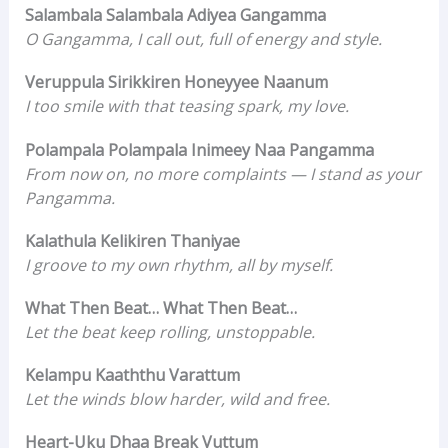
Salambala Salambala Adiyea Gangamma
O Gangamma, I call out, full of energy and style.
Veruppula Sirikkiren Honeyyee Naanum
I too smile with that teasing spark, my love.
Polampala Polampala Inimeey Naa Pangamma
From now on, no more complaints — I stand as your
Pangamma.
Kalathula Kelikiren Thaniyae
I groove to my own rhythm, all by myself.
What Then Beat… What Then Beat…
Let the beat keep rolling, unstoppable.
Kelampu Kaaththu Varattum
Let the winds blow harder, wild and free.
Heart-Uku Dhaa Break Vuttum