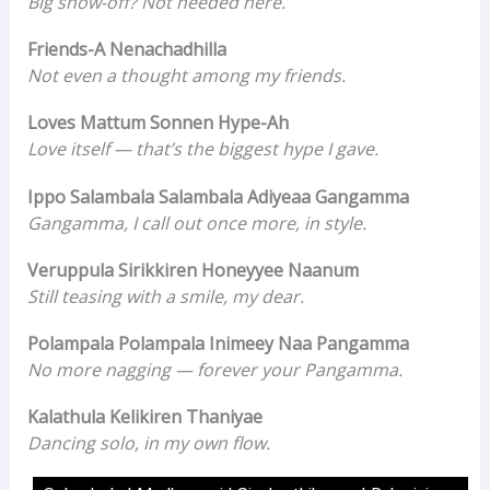
Big show-off? Not needed here.
Friends-A Nenachadhilla
Not even a thought among my friends.
Loves Mattum Sonnen Hype-Ah
Love itself — that’s the biggest hype I gave.
Ippo Salambala Salambala Adiyeaa Gangamma
Gangamma, I call out once more, in style.
Veruppula Sirikkiren Honeyyee Naanum
Still teasing with a smile, my dear.
Polampala Polampala Inimeey Naa Pangamma
No more nagging — forever your Pangamma.
Kalathula Kelikiren Thaniyae
Dancing solo, in my own flow.