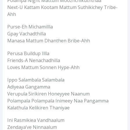
Polampa Night Mattum Moozhchikuththaa
Next-U Kattam Kootam Mattum Suthikichey Tribe-
Ahh
Purse-Eh Michamillla
Gpay Vachadthilla
Manasa Mattum Dhanthen Bribe-Ahh
Perusa Buildup Illla
Friends-A Nenachadhilla
Loves Mattum Sonnen Hype-Ahh
Ippo Salambala Salambala
Adiyeaa Gangamma
Verupula Sirikiren Honeyyee Naanum
Polampala Polampala Inimeey Naa Pangamma
Kalathula Kelikiren Thaniyae
Ini Rasmikiea Vandhaalum
Zendaya’ve Ninnaalum