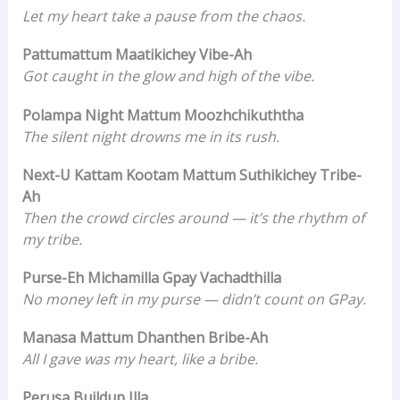
Let my heart take a pause from the chaos.
Pattumattum Maatikichey Vibe-Ah
Got caught in the glow and high of the vibe.
Polampa Night Mattum Moozhchikuththa
The silent night drowns me in its rush.
Next-U Kattam Kootam Mattum Suthikichey Tribe-
Ah
Then the crowd circles around — it’s the rhythm of
my tribe.
Purse-Eh Michamilla Gpay Vachadthilla
No money left in my purse — didn’t count on GPay.
Manasa Mattum Dhanthen Bribe-Ah
All I gave was my heart, like a bribe.
Perusa Buildup Illa