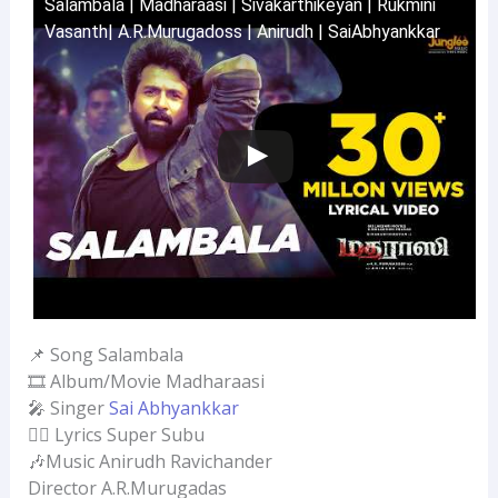
Salambala | Madharaasi | Sivakarthikeyan | Rukmini
Vasanth| A.R.Murugadoss | Anirudh | SaiAbhyankkar
📌 Song Salambala
🎞️ Album/Movie Madharaasi
🎤 Singer
Sai Abhyankkar
✍🏻 Lyrics Super Subu
🎶Music Anirudh Ravichander
Director A.R.Murugadas