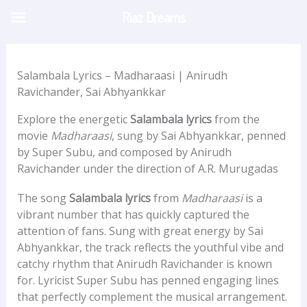
Skip
Riaz Dreams
to
content
Salambala Lyrics – Madharaasi | Anirudh
Ravichander, Sai Abhyankkar
Explore the energetic
Salambala lyrics
from the
movie
Madharaasi
, sung by Sai Abhyankkar, penned
by Super Subu, and composed by Anirudh
Ravichander under the direction of A.R. Murugadas
The song
Salambala lyrics
from
Madharaasi
is a
vibrant number that has quickly captured the
attention of fans. Sung with great energy by Sai
Abhyankkar, the track reflects the youthful vibe and
catchy rhythm that Anirudh Ravichander is known
for. Lyricist Super Subu has penned engaging lines
that perfectly complement the musical arrangement.