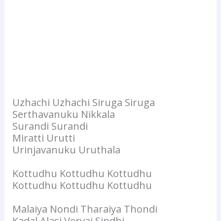
Uzhachi Uzhachi Siruga Siruga
Serthavanuku Nikkala
Surandi Surandi
Miratti Urutti
Urinjavanuku Uruthala
Kottudhu Kottudhu Kottudhu
Kottudhu Kottudhu Kottudhu
Malaiya Nondi Tharaiya Thondi
Kadal Alasi Vervai Sindhi