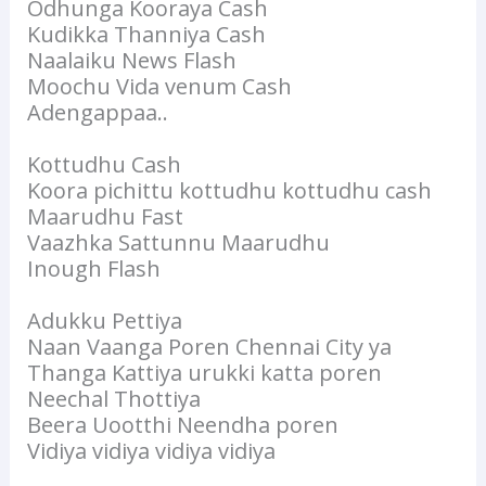
Odhunga Kooraya Cash
Kudikka Thanniya Cash
Naalaiku News Flash
Moochu Vida venum Cash
Adengappaa..
Kottudhu Cash
Koora pichittu kottudhu kottudhu cash
Maarudhu Fast
Vaazhka Sattunnu Maarudhu
Inough Flash
Adukku Pettiya
Naan Vaanga Poren Chennai City ya
Thanga Kattiya urukki katta poren
Neechal Thottiya
Beera Uootthi Neendha poren
Vidiya vidiya vidiya vidiya