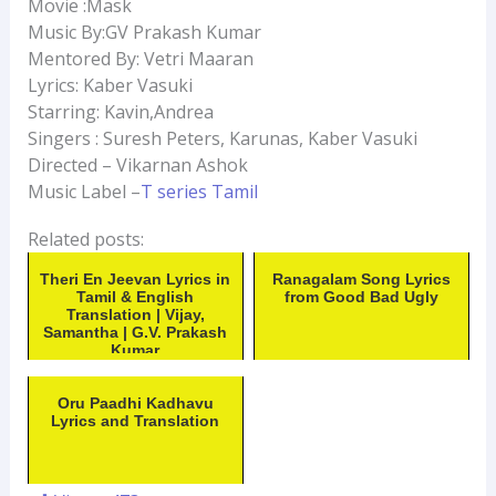
Movie :Mask
Music By:GV Prakash Kumar
Mentored By: Vetri Maaran
Lyrics: Kaber Vasuki
Starring: Kavin,Andrea
Singers : Suresh Peters, Karunas, Kaber Vasuki
Directed – Vikarnan Ashok
Music Label –
T series Tamil
Related posts:
Theri En Jeevan Lyrics in
Ranagalam Song Lyrics
Tamil & English
from Good Bad Ugly
Translation | Vijay,
Samantha | G.V. Prakash
Kumar
Oru Paadhi Kadhavu
Lyrics and Translation