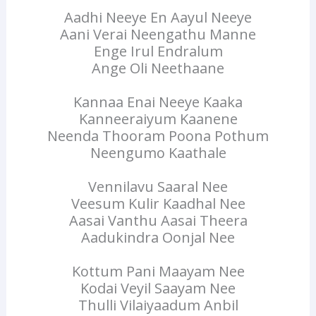
Aadhi Neeye En Aayul Neeye
Aani Verai Neengathu Manne
Enge Irul Endralum
Ange Oli Neethaane
Kannaa Enai Neeye Kaaka
Kanneeraiyum Kaanene
Neenda Thooram Poona Pothum
Neengumo Kaathale
Vennilavu Saaral Nee
Veesum Kulir Kaadhal Nee
Aasai Vanthu Aasai Theera
Aadukindra Oonjal Nee
Kottum Pani Maayam Nee
Kodai Veyil Saayam Nee
Thulli Vilaiyaadum Anbil