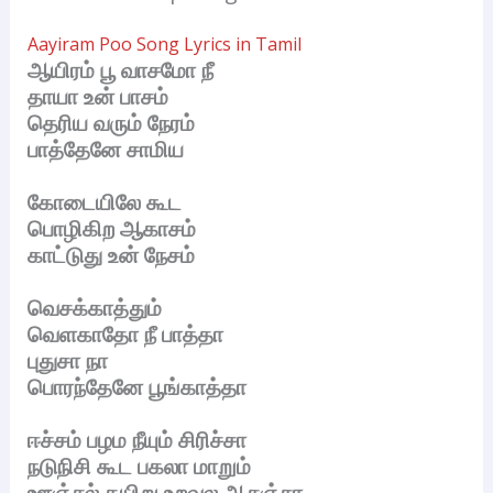
Aayiram Poo Song Lyrics in Tamil
ஆயிரம் பூ வாசமோ நீ
தாயா உன் பாசம்
தெரிய வரும் நேரம்
பாத்தேனே சாமிய
கோடையிலே கூட
பொழிகிற ஆகாசம்
காட்டுது உன் நேசம்
வெசக்காத்தும்
வெளகாதோ நீ பாத்தா
புதுசா நா
பொரந்தேனே பூங்காத்தா
ஈச்சம் பழம நீயும் சிரிச்சா
நடுநிசி கூட பகலா மாறும்
ஊஞ்சல் கயிறு உறவுல ஆசஞ்சா