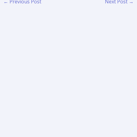
←
Previous Post
Next Post
→