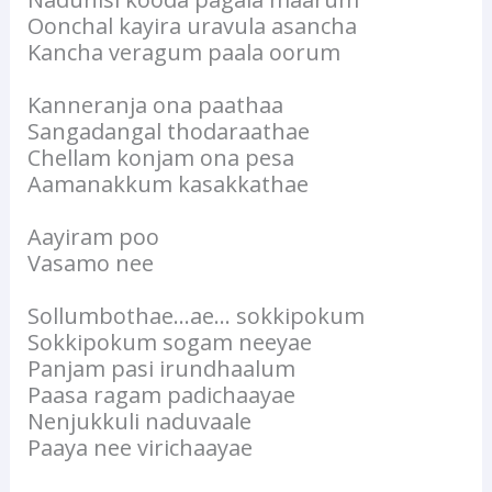
Oonchal kayira uravula asancha
Kancha veragum paala oorum
Kanneranja ona paathaa
Sangadangal thodaraathae
Chellam konjam ona pesa
Aamanakkum kasakkathae
Aayiram poo
Vasamo nee
Sollumbothae…ae… sokkipokum
Sokkipokum sogam neeyae
Panjam pasi irundhaalum
Paasa ragam padichaayae
Nenjukkuli naduvaale
Paaya nee virichaayae