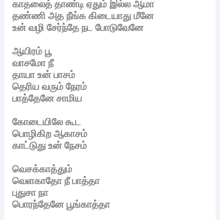
காதலைத் தாண்டி ஏதும் இல்ல ஆமா
தண்ணி அத நீங்க கிடையாது மீனே
உன் வழி சேர்ந்தே நட போடுவேனே
ஆயிரம் பூ
வாசமோ நீ
தாயா உன் பாசம்
தெரிய வரும் நேரம்
பாத்தேனே சாமிய
கோடையிலே கூட
பொழிகிற ஆகாசம்
காட்டுது உன் நேசம்
வெசக்காத்தும்
வெளகாதோ நீ பாத்தா
புதுசா நா
பொரந்தேனே பூங்காத்தா