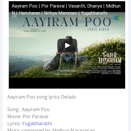
Aayiram Poo | Por Paravai | Vasanth, Dhanya | Midhun
N | Haricharan | Nithya Mammen | Yugabharathi
Aayiram Poo song lyrics Details
Song : Aayiram Poo
Movie :Por Paravai
Lyrics:
Yugabharathi
Music composed by: Midhun Narayanan