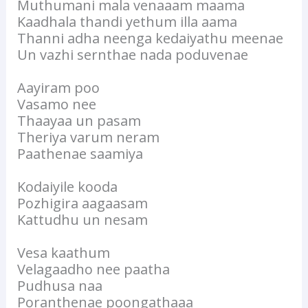
Muthumani mala venaaam maama
Kaadhala thandi yethum illa aama
Thanni adha neenga kedaiyathu meenae
Un vazhi sernthae nada poduvenae
Aayiram poo
Vasamo nee
Thaayaa un pasam
Theriya varum neram
Paathenae saamiya
Kodaiyile kooda
Pozhigira aagaasam
Kattudhu un nesam
Vesa kaathum
Velagaadho nee paatha
Pudhusa naa
Poranthenae poongathaaa