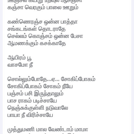
கஞ்சா வெரகும் பாலை ஊறும்
கண்ணெரஞ்ச ஒன்ன பாத்தா
சங்கடங்கள் தொடராதே
செல்லம் கொஞ்சம் ஒன்ன பேசா
ஆமணக்கும் கசக்காதே
ஆயிரம் பூ
வாசமோ நீ
சொல்லும்போதே…ஏ… சோகிப்போகம்
சோகிப்போகம் சோகம் நீயே
பஞ்சம் பசி இருந்தாலும்
பாச ராகம் படிச்சாயே
நெஞ்சுக்குள்ளி நடுவாலே
பாயா நீ விரிச்சாயே
முத்துமணி மால வேண்டாம் மாமா