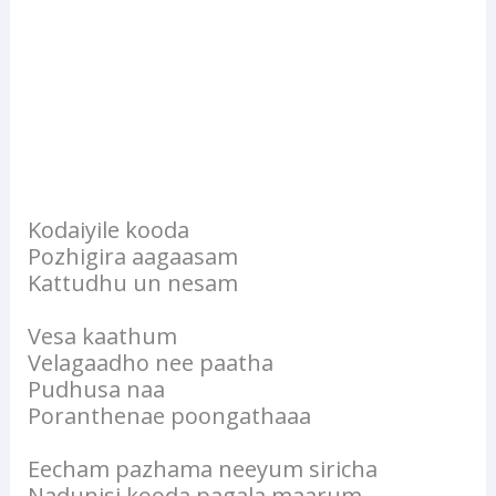
Kodaiyile kooda
Pozhigira aagaasam
Kattudhu un nesam
Vesa kaathum
Velagaadho nee paatha
Pudhusa naa
Poranthenae poongathaaa
Eecham pazhama neeyum siricha
Nadunisi kooda pagala maarum