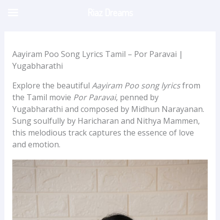
Skip
Riaz Dreams
to
content
Aayiram Poo Song Lyrics Tamil – Por Paravai |
Yugabharathi
Explore the beautiful
Aayiram Poo song lyrics
from
the Tamil movie
Por Paravai
, penned by
Yugabharathi and composed by Midhun Narayanan.
Sung soulfully by Haricharan and Nithya Mammen,
this melodious track captures the essence of love
and emotion.