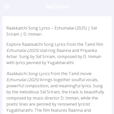
Skip
Riaz Dreams
to
content
Raakkatchi Song Lyrics – Ezhumalai (2025) | Sid
Sriram | D. Imman
Explore Raakkatchi Song Lyrics from the Tamil film
Ezhumalai (2025)
starring Raanna and Priyanka
Achar. Sung by Sid Sriram, composed by D. Imman
with lyrics penned by Yugabharathi.
Raakkatchi Song Lyrics
from the Tamil movie
Ezhumalai (2025)
brings together soulful vocals,
powerful composition, and meaningful lyrics. Sung
by the melodious Sid Sriram, the track is beautifully
composed by music director D. Imman, while the
poetic lines are penned by renowned lyricist
Yugabharathi. The film features Raanna and