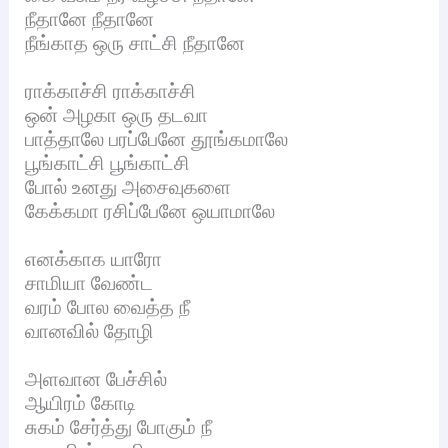
நீதானே நீதானே
நீங்காத ஒரு சாட்சி நீதானே
ராக்காச்சி ராக்காச்சி
ஒன் அழகா ஒரு தடவா
பாத்தாலே பரப்பேனே தூங்கமாலே
பூங்காட்சி பூங்காட்சி
போல் உனது அசைவுகளை
கேக்கமா ரசிப்பேனே ஒயாமாலே
எனக்காக யாரோ
சாமியா வேண்ட
வரம் போல வைத்த நீ
வானவில் தோழி
அளவான பேச்சில்
ஆயிரம் கோடி
சுகம் சேர்த்து போகும் நீ