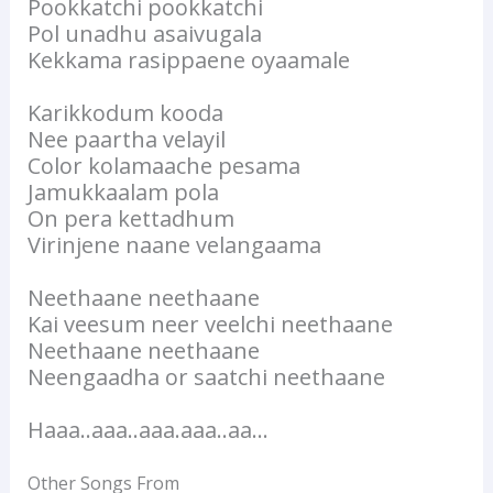
Pookkatchi pookkatchi
Pol unadhu asaivugala
Kekkama rasippaene oyaamale
Karikkodum kooda
Nee paartha velayil
Color kolamaache pesama
Jamukkaalam pola
On pera kettadhum
Virinjene naane velangaama
Neethaane neethaane
Kai veesum neer veelchi neethaane
Neethaane neethaane
Neengaadha or saatchi neethaane
Haaa..aaa..aaa.aaa..aa…
Other Songs From