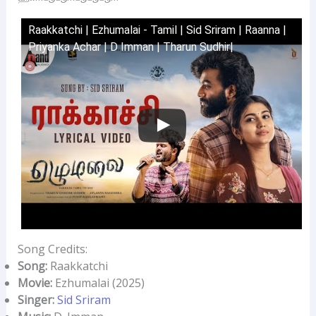
Raakkatchi | Ezhumalai - Tamil | Sid Sriram | Raanna |
Priyanka Achar | D Imman | Tharun Sudhir|
Song Credits:
Song:
Raakkatchi
Movie:
Ezhumalai (2025)
Singer:
Sid Sriram