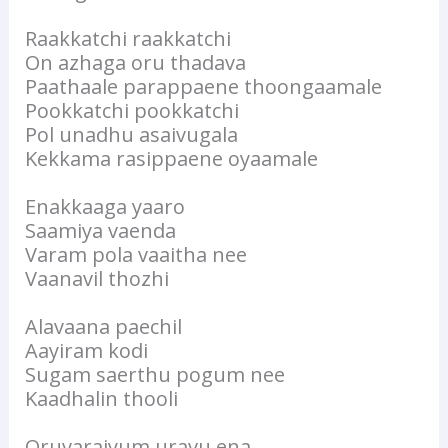
Raakkatchi raakkatchi
On azhaga oru thadava
Paathaale parappaene thoongaamale
Pookkatchi pookkatchi
Pol unadhu asaivugala
Kekkama rasippaene oyaamale
Enakkaaga yaaro
Saamiya vaenda
Varam pola vaaitha nee
Vaanavil thozhi
Alavaana paechil
Aayiram kodi
Sugam saerthu pogum nee
Kaadhalin thooli
Oruvaraiyum uravu ena