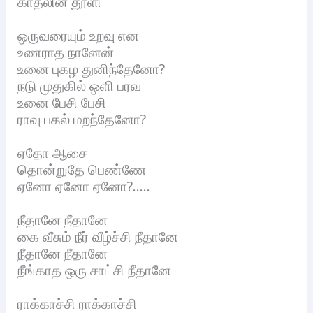
காதலின் தூளி
ஒருவரையும் உறவு என
உணராத நானேன்
உனை புகழ துனிந்தேனோ?
நடு முதுகில் ஒளி பரவ
உனை பேசி பேசி
ராவு பகல் மறந்தேனோ?
ஏதோ ஆசை
தொன்றுதே பெண்ணே
ஏனோ ஏனோ ஏனோ?…..
நீதானே நீதானே
கை வீசும் நீர் வீழ்ச்சி நீதானே
நீதானே நீதானே
நீங்காத ஒரு சாட்சி நீதானே
ராக்காச்சி ராக்காச்சி