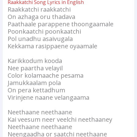
Raakkatchi Song Lyrics in English
Raakkatchi raakkatchi
On azhaga oru thadava
Paathaale parappene thoongaamale
Poonkaatchi poonkaatchi
Pol unadhu asaivugala
Kekkama rasippaene oyaamale
Karikkodum kooda
Nee paartha velayil
Color kolamaache pesama
Jamukkaalam pola
On pera kettadhum
Virinjene naane velangaama
Neethaane neethaane
Kai veesum neer veelchi neethaaney
Neethaane neethaane
Neengaadha or saatchi neethaane