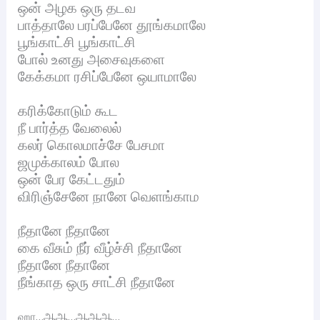
ஒன் அழக ஒரு தடவ
பாத்தாலே பரப்பேனே தூங்கமாலே
பூங்காட்சி பூங்காட்சி
போல் உனது அசைவுகளை
கேக்கமா ரசிப்பேனே ஒயாமாலே
கரிக்கோடும் கூட
நீ பார்த்த வேலைல்
கலர் கொலமாச்சே பேசமா
ஜமுக்காலம் போல
ஒன் பேர கேட்டதும்
விரிஞ்சேனே நானே வெளங்காம
நீதானே நீதானே
கை வீசும் நீர் வீழ்ச்சி நீதானே
நீதானே நீதானே
நீங்காத ஒரு சாட்சி நீதானே
ஹா…ஆஆ…ஆஆஆ…