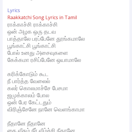
Lyrics
Raakkatchi Song Lyrics in Tamil
ராக்காச்சி ராக்காச்சி
ஒன் அழக ஒரு தடவ
பாத்தாலே பரப்பேனே தூங்கமாலே
பூங்காட்சி பூங்காட்சி
போல் உனது அசைவுகளை
கேக்கமா ரசிப்பேனே ஒயாமாலே
கரிக்கோடும் கூட
நீ பார்த்த வேலைல்
கலர் கொலமாச்சே பேசமா
ஜமுக்காலம் போல
ஒன் பேர கேட்டதும்
விரிஞ்சேனே நானே வெளங்காமா
நீதானே நீதானே
கை வீசும் நீர் வீழ்ச்சி நீதானே