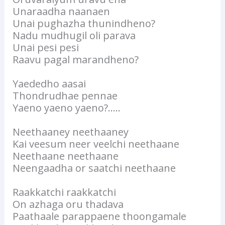
Unaraadha naanaen
Unai pughazha thunindheno?
Nadu mudhugil oli parava
Unai pesi pesi
Raavu pagal marandheno?
Yaededho aasai
Thondrudhae pennae
Yaeno yaeno yaeno?…..
Neethaaney neethaaney
Kai veesum neer veelchi neethaane
Neethaane neethaane
Neengaadha or saatchi neethaane
Raakkatchi raakkatchi
On azhaga oru thadava
Paathaale parappaene thoongamale