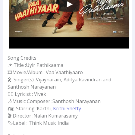
Song Credits
📌 Title :Uyir Pathikaama
🎞️Movie/Album : Vaa Vaathiyaaro
🎤 Singer(s) :Vijaynarain, Aditya Ravindran and
Santhosh Narayanan
✍🏻 Lyricist : Vivek
🎶Music Composer :Santhosh Narayanan
💃🏿 Starring :Karthi,
Krithi Shetty
🎬 Director :Nalan Kumarasamy
🏷️Label : Think Music India