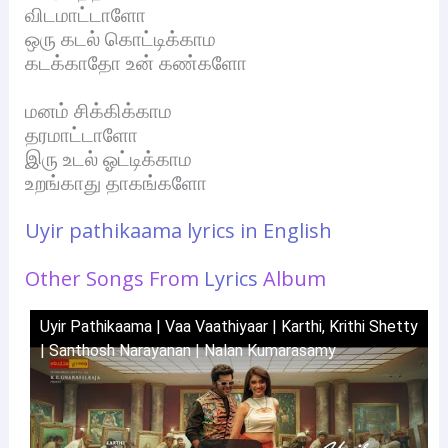
விடமாட்டாளோ
ஒரு கடல் கொட்டிக்காம
கடக்காதோ உன் கண்களோ
மனம் சிக்கிக்காம
தரமாட்டாளோ
இரு உடல் ஓட்டிக்காம
உறங்காது தாகங்களோ
Uyir pathikaama lyrics in English
Other Songs From
Lyrics
Album
Uyir Pathikaama | Vaa Vaathiyaar | Karthi, Krithi Shetty
| Santhosh Narayanan | Nalan Kumarasamy