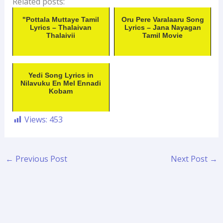
Related posts:
"Pottala Muttaye Tamil
Oru Pere Varalaaru Song
Lyrics – Thalaivan
Lyrics – Jana Nayagan
Thalaivii
Tamil Movie
Yedi Song Lyrics in
Nilavuku En Mel Ennadi
Kobam
Views:
453
←
Previous Post
Next Post
→