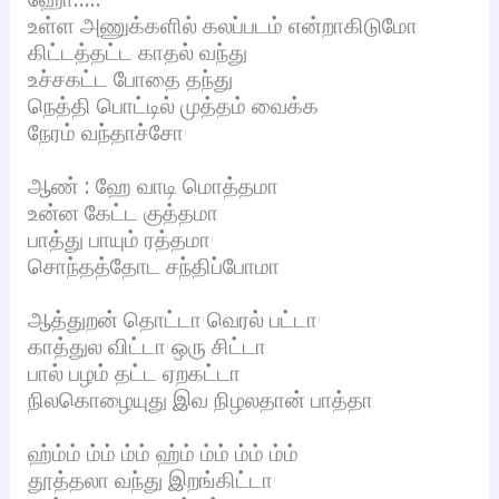
உள்ள அணுக்களில் கலப்படம் என்றாகிடுமோ
கிட்டத்தட்ட காதல் வந்து
உச்சகட்ட போதை தந்து
நெத்தி பொட்டில் முத்தம் வைக்க
நேரம் வந்தாச்சோ
ஆண் : ஹே வாடி மொத்தமா
உன்ன கேட்ட குத்தமா
பாத்து பாயும் ரத்தமா
சொந்தத்தோட சந்திப்போமா
ஆத்துறன் தொட்டா வெரல் பட்டா
காத்துல விட்டா ஒரு சிட்டா
பால் பழம் தட்ட ஏறகட்டா
நிலகொழையுது இவ நிழலதான் பாத்தா
ஹ்ம்ம் ம்ம் ம்ம் ஹ்ம் ம்ம் ம்ம் ம்ம்
தூத்தலா வந்து இறங்கிட்டா