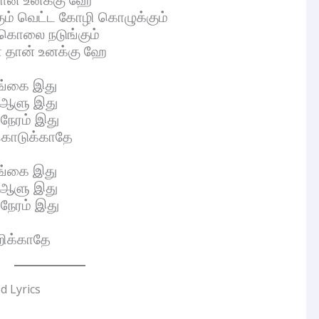
ும் வெட்ட கோழி கொழுக்கும்
 கொலை நடுங்கும்
ோ தான் உனக்கு ஹே
ேங்கை இது
் ஆளு இது
 நேரம் இது
கொடுக்காதே
ேங்கை இது
் ஆளு இது
 நேரம் இது
றிக்காதே
 Lyrics