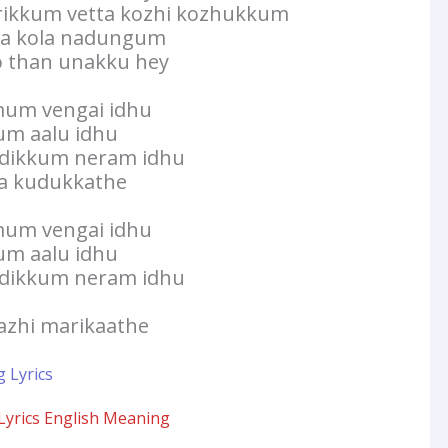
erikkum vetta kozhi kozhukkum
ha kola nadungum
o than unakku hey
um vengai idhu
um aalu idhu
dikkum neram idhu
la kudukkathe
um vengai idhu
um aalu idhu
dikkum neram idhu
azhi marikaathe
 Lyrics
yrics English Meaning