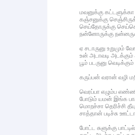
மவனுக்கு கட்டளுக்கா
கஞ்சனுக்கு செஞ்சிரு
செய்தோருக்கு செய்
நன்னோருக்கு நன்னரு
ஏ சடாருனு உறுமும் வ
உன் அடாவடி அடக்கும
பூம் படருனு வெடிக்கும்
கருப்பன் வரான் வழி ம
வெரப்பா எழும்ப எண்
போடும் யமன் இங்க பா
மொறச்சா தெரிச்சி தீயு
சாத்தான் படிச்சு ஊட்ட
போட்ட சுளுக்கு பாட்டில
காட்ட அடிச்சு டாட்டா