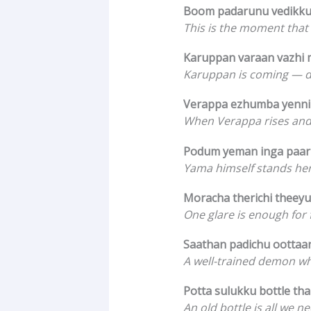
Boom padarunu vedikku
This is the moment that
Karuppan varaan vazhi 
Karuppan is coming — do
Verappa ezhumba yenni
When Verappa rises and
Podum yeman inga paar
Yama himself stands he
Moracha therichi theey
One glare is enough for f
Saathan padichu oottaan
A well-trained demon w
Potta sulukku bottle t
An old bottle is all we n