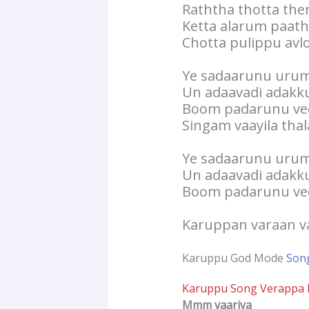
Raththa thotta th
Ketta alarum paat
Chotta pulippu avl
Ye sadaarunu urum
Un adaavadi adakk
Boom padarunu ve
Singam vaayila tha
Ye sadaarunu urum
Un adaavadi adakk
Boom padarunu ve
Karuppan varaan v
Karuppu God Mode
Song
Karuppu Song Verappa L
Mmm vaariya