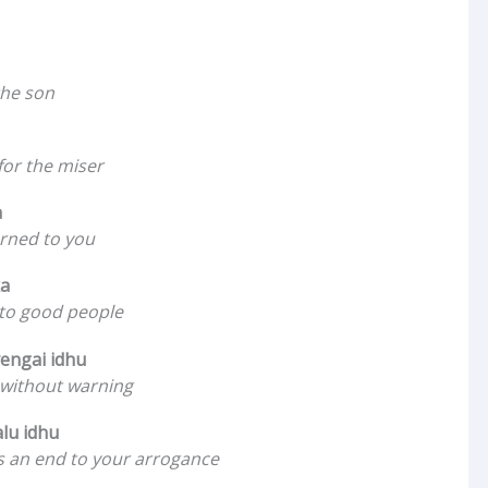
the son
for the miser
a
urned to you
a
to good people
engai idhu
s without warning
lu idhu
s an end to your arrogance