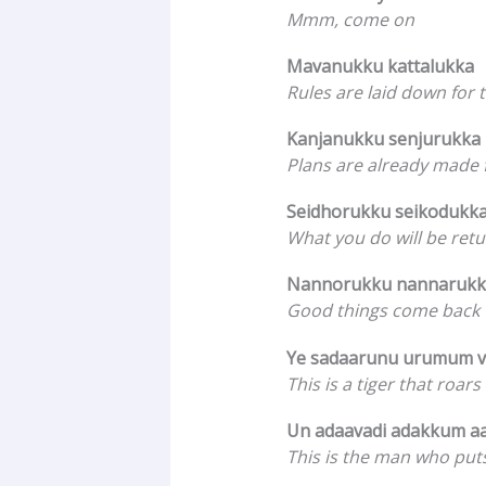
Mmm, come on
Mavanukku kattalukka
Rules are laid down for 
Kanjanukku senjurukka
Plans are already made 
Seidhorukku seikodukk
What you do will be ret
Nannorukku nannarukk
Good things come back 
Ye sadaarunu urumum v
This is a tiger that roar
Un adaavadi adakkum aa
This is the man who put