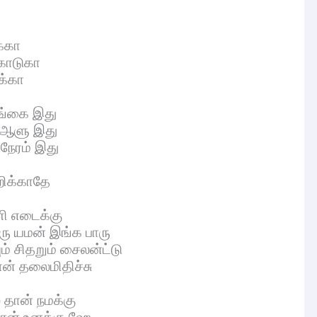
க்கா
கொடுகா
க்கா
ேங்கை இது
் ஆளு இது
 நேரம் இது
றிக்காதே
ணி எடைக்கு
ரு யமன் இங்க பாரு
ம் சிதறும் சைலன்ட்டு
ான் தலைமிதிச்சு
் தான் நமக்கு
 தான் உனக்கு ஹே