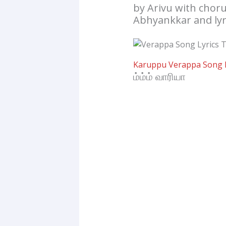
by Arivu with chor
Abhyankkar and lyri
Karuppu Verappa Song L
ம்ம்ம் வாரியா