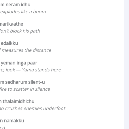
m neram idhu
 explodes like a boom
marikaathe
n’t block his path
 edaikku
 measures the distance
 yeman inga paar
re, look — Yama stands here
um sedharum silent-u
ire to scatter in silence
 thalaimidhichu
ho crushes enemies underfoot
han namakku
eed