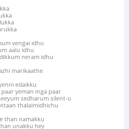
kka
ukka
dukka
arukka
um vengai idhu
um aalu idhu
dikkum neram idhu
azhi marikaathe
enni edaikku
paar yeman inga paar
theeyum sedharum silent-u
ttaan thalaimidhichu
tle than namakku
 than unakku hey