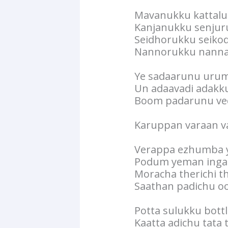
Mavanukku kattalu
Kanjanukku senjur
Seidhorukku seiko
Nannorukku nann
Ye sadaarunu urum
Un adaavadi adakk
Boom padarunu ve
Karuppan varaan v
Verappa ezhumba y
Podum yeman inga 
Moracha therichi 
Saathan padichu oo
Potta sulukku bot
Kaatta adichu tata